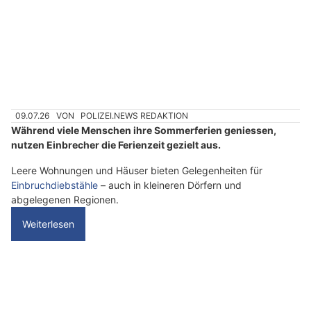
n
n
w
ä
h
l
e
09.07.26
VON
POLIZEI.NEWS REDAKTION
n
Während viele Menschen ihre Sommerferien geniessen,
S
nutzen Einbrecher die Ferienzeit gezielt aus.
i
Leere Wohnungen und Häuser bieten Gelegenheiten für
e
Einbruchdiebstähle
– auch in kleineren Dörfern und
b
abgelegenen Regionen.
i
Weiterlesen
t
t
e
d
Rapperswil-Jona SG: Einbrecher knacken
e
Tresor und flüchten mit Bargeld und Schmuck