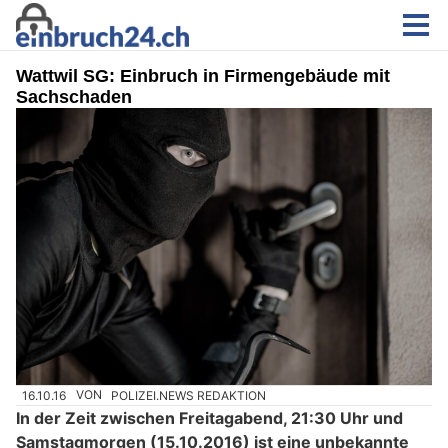
Wattwil SG: Einbruch in Firmengebäude mit
Sachschaden
16.10.16
VON
POLIZEI.NEWS REDAKTION
In der Zeit zwischen Freitagabend, 21:30 Uhr und
Samstagmorgen (15.10.2016) ist eine unbekannte