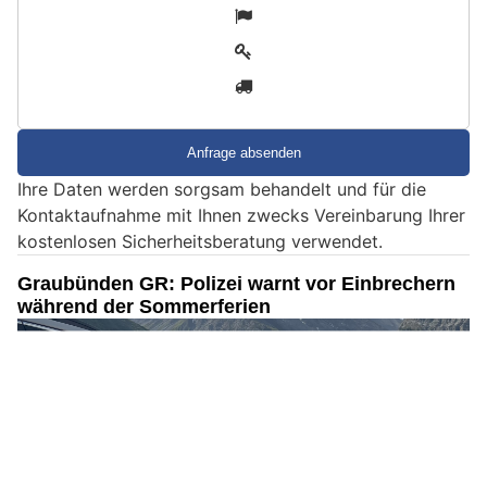
S
1
i
2
n
3
d
S
i
e
Ihre Daten werden sorgsam behandelt und für die
e
Kontaktaufnahme mit Ihnen zwecks Vereinbarung Ihrer
i
kostenlosen Sicherheitsberatung verwendet.
n
M
Graubünden GR: Polizei warnt vor Einbrechern
e
während der Sommerferien
n
s
c
h
?
D
a