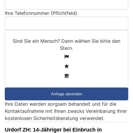
Ihre Telefonnummer (Pflichtfeld)
Sind Sie ein Mensch? Dann wählen Sie bitte
den
Stern
.
S
1
i
2
n
3
d
S
i
e
Ihre Daten werden sorgsam behandelt und für die
e
Kontaktaufnahme mit Ihnen zwecks Vereinbarung Ihrer
i
kostenlosen Sicherheitsberatung verwendet.
n
M
Urdorf ZH: 14-Jähriger bei Einbruch in