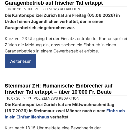
e
Garagenbetrieb auf frischer Tat ertappt
n
s
c
h
?
D
a
n
n
w
ä
h
06.06.26
VON
POLIZEI.NEWS REDAKTION
l
Die Kantonspolizei Zürich hat am Freitag (05.06.2026) in
e
Urdorf einen Jugendlichen verhaftet, der in einen
n
Garagenbetrieb eingebrochen war.
S
i
Kurz vor 23 Uhr ging bei der Einsatzzentrale der Kantonspolizei
Zürich die Meldung ein, dass soeben ein Einbruch in einen
e