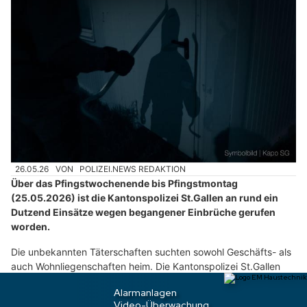
c
h
?
D
a
n
n
w
ä
h
26.05.26
VON
POLIZEI.NEWS REDAKTION
l
Über das Pfingstwochenende bis Pfingstmontag
e
(25.05.2026) ist die Kantonspolizei St.Gallen an rund ein
n
Dutzend Einsätze wegen begangener Einbrüche gerufen
S
worden.
i
Die unbekannten Täterschaften suchten sowohl Geschäfts- als
e
auch Wohnliegenschaften heim. Die Kantonspolizei St.Gallen
b
hat die Ermittlungen zu den Täterschaften aufgenommen.
i
t
Weiterlesen