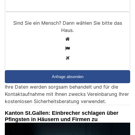
Sind Sie ein Mensch? Dann wählen Sie bitte
das
Haus
.
S
1
i
2
n
3
d
S
i
e
Ihre Daten werden sorgsam behandelt und für die
e
Kontaktaufnahme mit Ihnen zwecks Vereinbarung Ihrer
i
kostenlosen Sicherheitsberatung verwendet.
n
M
Kanton St.Gallen: Einbrecher schlagen über
e
Pfingsten in Häusern und Firmen zu
n
s