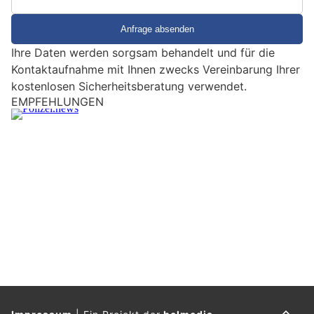
S
i
e
Ihre Daten werden sorgsam behandelt und für die
e
Kontaktaufnahme mit Ihnen zwecks Vereinbarung Ihrer
i
kostenlosen Sicherheitsberatung verwendet.
n
EMPFEHLUNGEN
M
e
n
s
c
h
?
D
a
n
n
w
ä