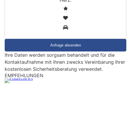
S
1
i
2
n
3
d
S
i
e
Ihre Daten werden sorgsam behandelt und für die
e
Kontaktaufnahme mit Ihnen zwecks Vereinbarung Ihrer
i
kostenlosen Sicherheitsberatung verwendet.
n
EMPFEHLUNGEN
M
e
n
s
c
h
?
D