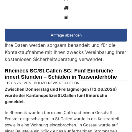
i
2
n
3
d
S
i
e
Ihre Daten werden sorgsam behandelt und für die
e
Kontaktaufnahme mit Ihnen zwecks Vereinbarung Ihrer
i
kostenlosen Sicherheitsberatung verwendet.
n
M
Rheineck SG/St.Gallen SG: Fünf Einbrüche
e
innert Stunden – Schäden in Tausenderhöhe
n
12.06.26
VON
POLIZEI.NEWS REDAKTION
s
Zwischen Donnerstag und Freitagmorgen (12.06.2026)
c
wurde der Kantonspolizei St.Gallen fünf Einbrüche
gemeldet.
h
?
In Rheineck wurden bei einem Café und einem Geschäft
D
Fenster eingeschlagen. In St.Gallen wurde in ein Kellerabteil
a
sowie in eine Wohnung eingebrochen. In Gossau wurde auf
n
einer Baustelle ein Stück eines kupferhaltigen Stromkabels