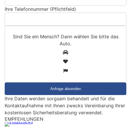
Ihre Telefonnummer (Pflichtfeld)
Sind Sie ein Mensch? Dann wählen Sie bitte
das
Auto
.
S
1
i
2
n
3
d
S
i
e
Ihre Daten werden sorgsam behandelt und für die
e
Kontaktaufnahme mit Ihnen zwecks Vereinbarung Ihrer
i
kostenlosen Sicherheitsberatung verwendet.
n
EMPFEHLUNGEN
M
e