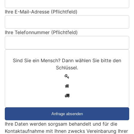
Ihre E-Mail-Adresse (Pflichtfeld)
Ihre Telefonnummer (Pflichtfeld)
Sind Sie ein Mensch? Dann wählen Sie bitte
den
Schlüssel
.
S
1
i
2
n
3
d
S
i
e
Ihre Daten werden sorgsam behandelt und für die
e
Kontaktaufnahme mit Ihnen zwecks Vereinbarung Ihrer
i