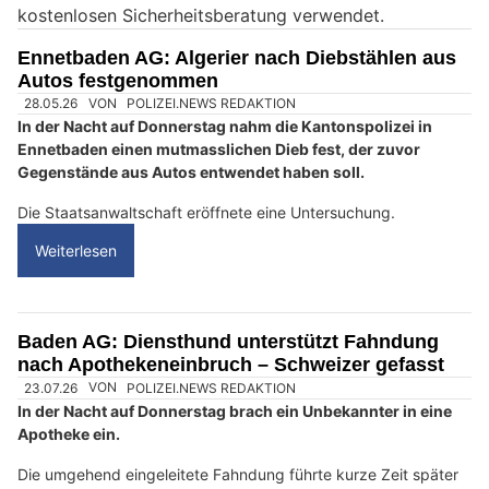
kostenlosen Sicherheitsberatung verwendet.
n
M
Ennetbaden AG: Algerier nach Diebstählen aus
e
Autos festgenommen
n
s
c
h
?
D
a
n
n
w
ä
h
28.05.26
VON
POLIZEI.NEWS REDAKTION
l
In der Nacht auf Donnerstag nahm die Kantonspolizei in
e
Ennetbaden einen mutmasslichen Dieb fest, der zuvor
n
Gegenstände aus Autos entwendet haben soll.