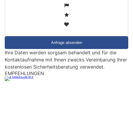
S
1
i
2
n
3
d
S
i
e
Ihre Daten werden sorgsam behandelt und für die
e
Kontaktaufnahme mit Ihnen zwecks Vereinbarung Ihrer
i
kostenlosen Sicherheitsberatung verwendet.
n
M
Buchs SG: Schweizer (25) stiehlt Poulet und
e
Süssigkeiten – Polizei greift sofort zu
n
s
c
h
?
D
a