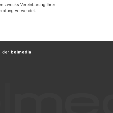
en zwecks Vereinbarung Ihrer
eratung verwendet.
t der
belmedia