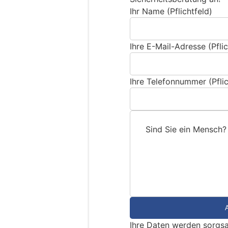
Ihr Name (Pflichtfeld)
Ihre E-Mail-Adresse (Pflic
Ihre Telefonnummer (Pflic
Sind Sie ein Mensch?
S
i
n
d
S
i
e
Ihre Daten werden sorgsa
e