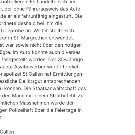
ontrollieren. Es handelte sich um
er, der ohne Führerausweis das Auto
e er als fahrunfähig eingestuft. Die
ordnete deshalb bei ihm die
Urinprobe an. Weiter stellte sich
vor in St. Margrethen entwendet
st war sowie nicht über den nötigen
ügte. Im Auto konnte auch diverses
 festgestellt werden. Der 35-Jährige
achte Asylbewerber wurde folglich
spolizei St.Gallen hat Ermittlungen
assliche Deliktsgut entsprechenden
u können. Die Staatsanwaltschaft des
e den Mann mit einem Strafbefehl. Zur
chtlichen Massnahmen wurde der
en Polizeihaft über die Feiertage in
t.
.Gallen