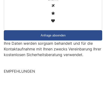
S
1
i
2
n
3
d
S
i
e
Ihre Daten werden sorgsam behandelt und für die
e
Kontaktaufnahme mit Ihnen zwecks Vereinbarung Ihrer
i
kostenlosen Sicherheitsberatung verwendet.
n
M
e
EMPFEHLUNGEN
n
s
c
h
?
D