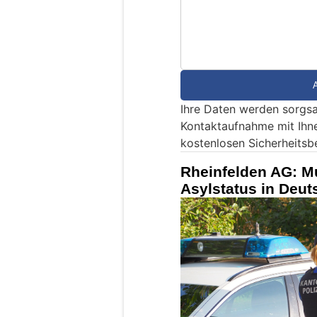
i
n
d
S
i
e
Ihre Daten werden sorgsa
e
Kontaktaufnahme mit Ihn
i
kostenlosen Sicherheitsb
n
M
Rheinfelden AG: M
e
Asylstatus in Deu
n
s
c
h
?
D
a
n