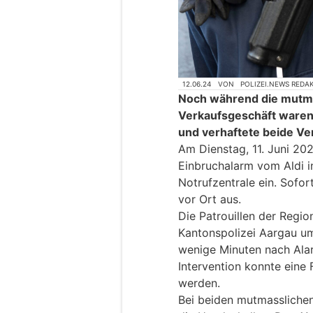
12.06.24
VON
POLIZEI.NEWS REDA
Noch während die mutma
Verkaufsgeschäft waren, 
und verhaftete beide Ve
Am Dienstag, 11. Juni 20
Einbruchalarm vom Aldi i
Notrufzentrale ein. Sofor
vor Ort aus.
Die Patrouillen der Regio
Kantonspolizei Aargau um
wenige Minuten nach Alar
Intervention konnte eine 
werden.
Bei beiden mutmasslichen