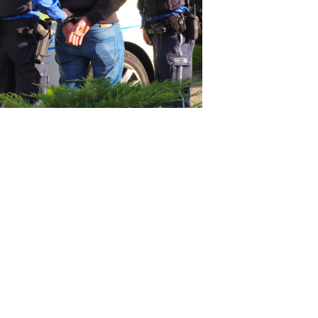
KTION
nach einem Diebstahl aus einem
e Täter festgenommen werden.
at ertappt.
und unterstützt Fahndung
bruch – Schweizer gefasst