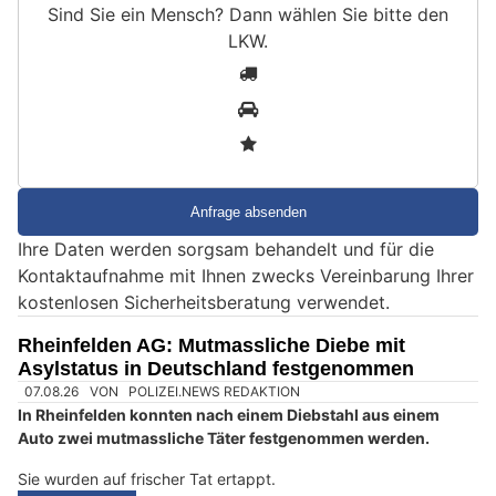
Sind Sie ein Mensch? Dann wählen Sie bitte
den
LKW
.
S
1
i
2
n
3
d
S
i
e
Ihre Daten werden sorgsam behandelt und für die
e
Kontaktaufnahme mit Ihnen zwecks Vereinbarung Ihrer
i
kostenlosen Sicherheitsberatung verwendet.
n
M
Rheinfelden AG: Mutmassliche Diebe mit
e
Asylstatus in Deutschland festgenommen
n
s
c
h
?