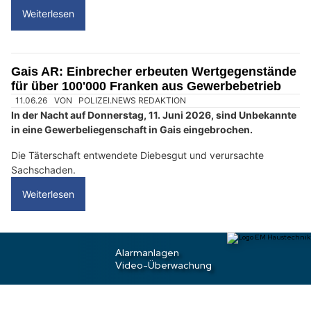
D
a
n
n
w
ä
h
l
07.08.26
VON
POLIZEI.NEWS REDAKTION
e
In Rheinfelden konnten nach einem Diebstahl aus einem
n
Auto zwei mutmassliche Täter festgenommen werden.
S
Sie wurden auf frischer Tat ertappt.
i
e
Weiterlesen
b
i
t
Gais AR: Einbrecher erbeuten Wertgegenstände
t
für über 100'000 Franken aus Gewerbebetrieb
e