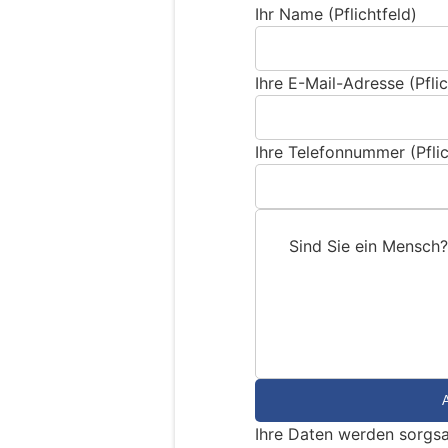
Ihr Name (Pflichtfeld)
Ihre E-Mail-Adresse (Pflic
Ihre Telefonnummer (Pflic
Sind Sie ein Mensch?
S
i
n
d
S
i
e
Ihre Daten werden sorgsa
e