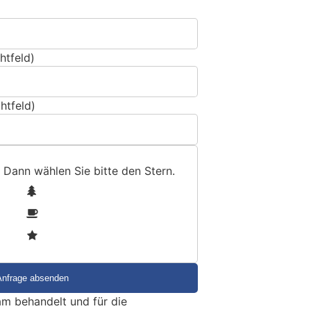
htfeld)
htfeld)
 Dann wählen Sie bitte
den Stern
.
1
2
3
m behandelt und für die