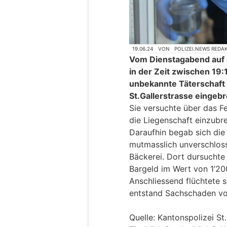
19.06.24
VON
POLIZEI.NEWS REDA
Vom Dienstagabend auf
in der Zeit zwischen 19:
unbekannte Täterschaft 
St.Gallerstrasse eingeb
Sie versuchte über das Fe
die Liegenschaft einzubre
Daraufhin begab sich die
mutmasslich unverschloss
Bäckerei. Dort dursuchte 
Bargeld im Wert von 1’20
Anschliessend flüchtete s
entstand Sachschaden vo
Quelle: Kantonspolizei St