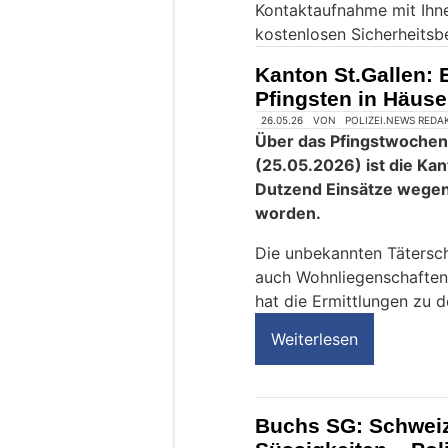
Kontaktaufnahme mit Ihn
i
kostenlosen Sicherheitsb
n
M
Kanton St.Gallen: 
e
Pfingsten in Häus
n
s
c
h
?
D
a
n
n
w
ä
h
l
e
26.05.26
VON
POLIZEI.NEWS REDA
n