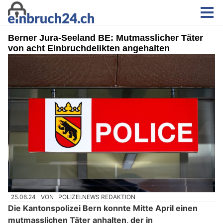
Berner Jura-Seeland BE: Mutmasslicher Täter
von acht Einbruchdelikten angehalten
25.06.24
VON
POLIZEI.NEWS REDAKTION
Die Kantonspolizei Bern konnte Mitte April einen
mutmasslichen Täter anhalten, der in