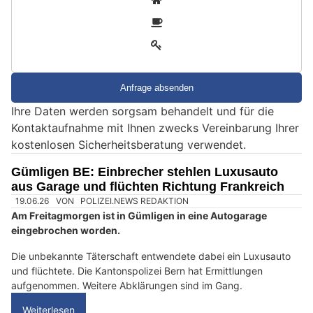
i
2
n
3
d
S
i
e
Ihre Daten werden sorgsam behandelt und für die
e
Kontaktaufnahme mit Ihnen zwecks Vereinbarung Ihrer
i
kostenlosen Sicherheitsberatung verwendet.
n
M
Gümligen BE: Einbrecher stehlen Luxusauto
e
aus Garage und flüchten Richtung Frankreich
n
s
c
h
?
D
a