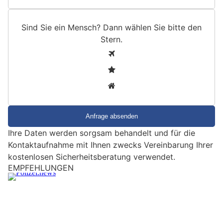
Sind Sie ein Mensch? Dann wählen Sie bitte
den
Stern
.
S
1
i
2
n
3
d
S
i
e
Ihre Daten werden sorgsam behandelt und für die
e
Kontaktaufnahme mit Ihnen zwecks Vereinbarung Ihrer
i
kostenlosen Sicherheitsberatung verwendet.
n
EMPFEHLUNGEN
M
e
n
s
c