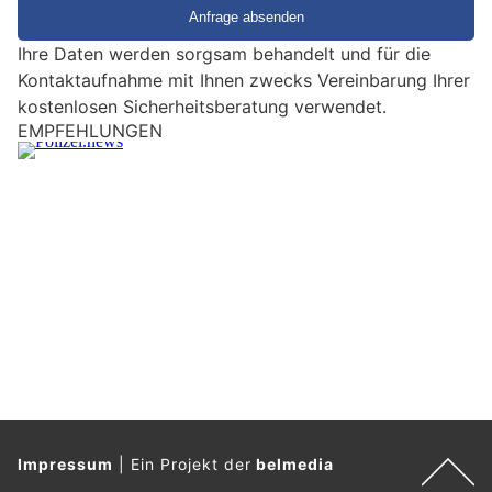
i
e
Ihre Daten werden sorgsam behandelt und für die
e
Kontaktaufnahme mit Ihnen zwecks Vereinbarung Ihrer
i
kostenlosen Sicherheitsberatung verwendet.
n
EMPFEHLUNGEN
M
e
n
s
c
h
?
D
a
n
n
w
ä
Impressum
|
Ein Projekt der
belmedia
h