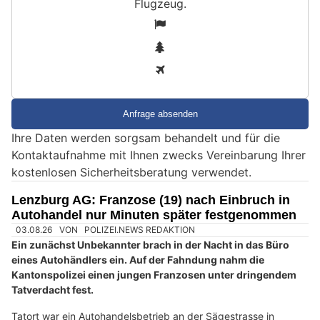
Flugzeug
.
S
1
i
2
n
3
d
S
i
e
Ihre Daten werden sorgsam behandelt und für die
e
Kontaktaufnahme mit Ihnen zwecks Vereinbarung Ihrer
i
kostenlosen Sicherheitsberatung verwendet.
n
M
Lenzburg AG: Franzose (19) nach Einbruch in
e
Autohandel nur Minuten später festgenommen
n
s
c
h
?
D