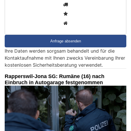
S
1
i
2
n
3
d
S
i
e
Ihre Daten werden sorgsam behandelt und für die
e
Kontaktaufnahme mit Ihnen zwecks Vereinbarung Ihrer
i
kostenlosen Sicherheitsberatung verwendet.
n
M
Rapperswil-Jona SG: Rumäne (16) nach
e
Einbruch in Autogarage festgenommen
n
s
c
h
?
D
a