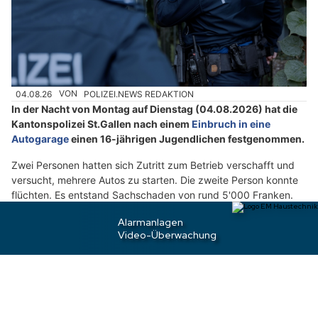
n
n
w
ä
h
04.08.26
VON
POLIZEI.NEWS REDAKTION
l
In der Nacht von Montag auf Dienstag (04.08.2026) hat die
e
Kantonspolizei St.Gallen nach einem
Einbruch in eine
n
Autogarage
einen 16-jährigen Jugendlichen festgenommen.
S
i
Zwei Personen hatten sich Zutritt zum Betrieb verschafft und
versucht, mehrere Autos zu starten. Die zweite Person konnte
e
flüchten. Es entstand Sachschaden von rund 5'000 Franken.
b
i
Weiterlesen
t
t
e
Kanton St.Gallen: Einbrecher schlagen über
d
Pfingsten in Häusern und Firmen zu
a