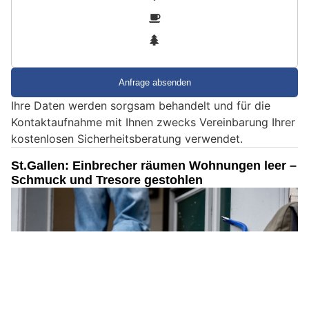
i
2
n
3
d
S
i
e
Ihre Daten werden sorgsam behandelt und für die
e
Kontaktaufnahme mit Ihnen zwecks Vereinbarung Ihrer
i
kostenlosen Sicherheitsberatung verwendet.
n
M
St.Gallen: Einbrecher räumen Wohnungen leer –
e
Schmuck und Tresore gestohlen
n
s
c
h
?
D
a
n