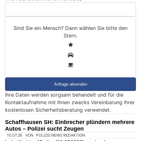
Sind Sie ein Mensch? Dann wählen Sie bitte
den
Stern
.
S
1
i
2
n
3
d
S
i
e
Ihre Daten werden sorgsam behandelt und für die
e
Kontaktaufnahme mit Ihnen zwecks Vereinbarung Ihrer
i
kostenlosen Sicherheitsberatung verwendet.
n
M
Schaffhausen SH: Einbrecher plündern mehrere
e
Autos – Polizei sucht Zeugen
n