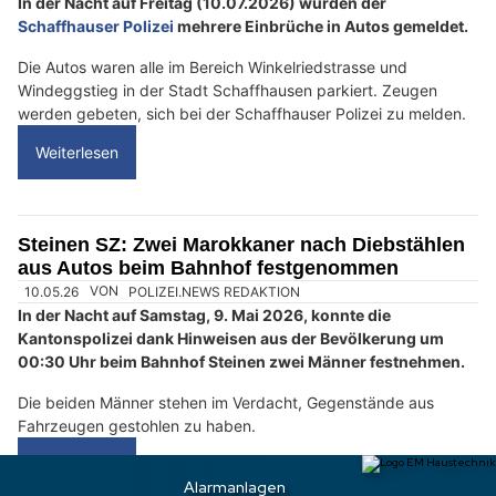
s
c
h
?
D
a
n
n
w
ä
10.07.26
VON
POLIZEI.NEWS REDAKTION
h
In der Nacht auf Freitag (10.07.2026) wurden der
l
Schaffhauser Polizei
mehrere Einbrüche in Autos gemeldet.
e
Die Autos waren alle im Bereich Winkelriedstrasse und
n
Windeggstieg in der Stadt Schaffhausen parkiert. Zeugen
S
werden gebeten, sich bei der Schaffhauser Polizei zu melden.
i
e
Weiterlesen
b
i