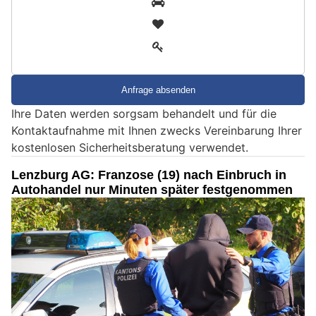
i
2
n
3
d
S
i
e
Ihre Daten werden sorgsam behandelt und für die
e
Kontaktaufnahme mit Ihnen zwecks Vereinbarung Ihrer
i
kostenlosen Sicherheitsberatung verwendet.
n
M
Lenzburg AG: Franzose (19) nach Einbruch in
e
Autohandel nur Minuten später festgenommen
n
s
c
h
?
D
a