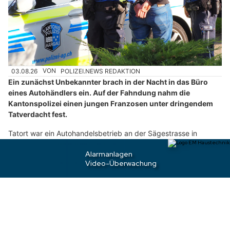
n
n
w
ä
h
l
03.08.26
VON
POLIZEI.NEWS REDAKTION
e
Ein zunächst Unbekannter brach in der Nacht in das Büro
n
eines Autohändlers ein. Auf der Fahndung nahm die
S
Kantonspolizei einen jungen Franzosen unter dringendem
i
Tatverdacht fest.
e
Tatort war ein Autohandelsbetrieb an der Sägestrasse in
b
Lenzburg.
i
t
Weiterlesen
t
e
d
Wettingen AG: Unbekannte verwüsten
e
Neubauwohnungen und stehlen Baumaschinen
n