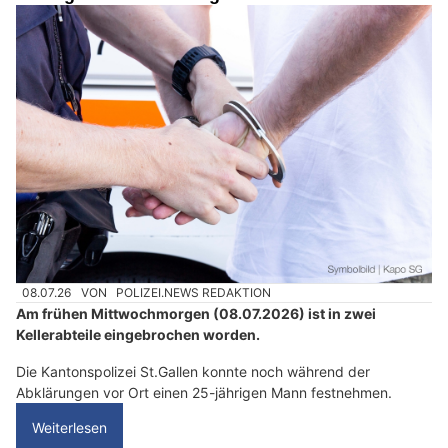
n
s
c
h
?
D
a
n
n
w
ä
h
08.07.26
VON
POLIZEI.NEWS REDAKTION
l
Am frühen Mittwochmorgen (08.07.2026) ist in zwei
e
Kellerabteile eingebrochen worden.
n
S
Die Kantonspolizei St.Gallen konnte noch während der
i
Abklärungen vor Ort einen 25-jährigen Mann festnehmen.
e
Weiterlesen
b