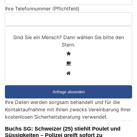
Ihre Telefonnummer (Pflichtfeld)
Sind Sie ein Mensch? Dann wählen Sie bitte
den
Stern
.
S
1
i
2
n
3
d
S
i
e
Ihre Daten werden sorgsam behandelt und für die
e
Kontaktaufnahme mit Ihnen zwecks Vereinbarung Ihrer
i
kostenlosen Sicherheitsberatung verwendet.
n
M
Buchs SG: Schweizer (25) stiehlt Poulet und
e
Süssigkeiten – Polizei greift sofort zu