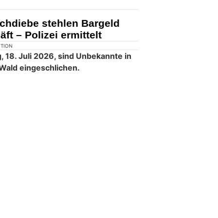
KTION
kannte in der Nacht auf Donnerstag,
bruch in ein Waffengeschäft verübt.
r Fahndung konnte die Täterschaft
chdiebe stehlen Bargeld
t – Polizei ermittelt