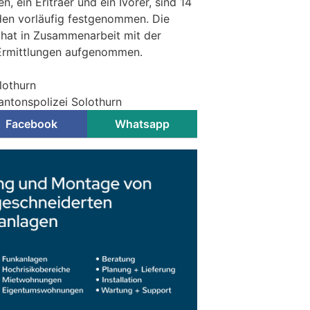
, ein Eriträer und ein Ivorer, sind 14
rden vorläufig festgenommen. Die
 hat in Zusammenarbeit mit der
Ermittlungen aufgenommen.
lothurn
antonspolizei Solothurn
Facebook
Whatsapp