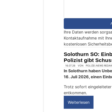
n
d
S
i
e
Ihre Daten werden sorgsa
e
Kontaktaufnahme mit Ihn
i
kostenlosen Sicherheitsb
n
M
Solothurn SO: Einb
e
Polizist gibt Schus
n
s
c
h
?
D
a
n
n