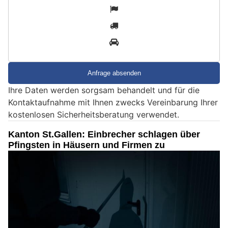
S
1
i
2
n
3
d
S
i
e
Ihre Daten werden sorgsam behandelt und für die
e
Kontaktaufnahme mit Ihnen zwecks Vereinbarung Ihrer
i
kostenlosen Sicherheitsberatung verwendet.
n
M
Kanton St.Gallen: Einbrecher schlagen über
e
Pfingsten in Häusern und Firmen zu
n
s
c
h
?
D
a