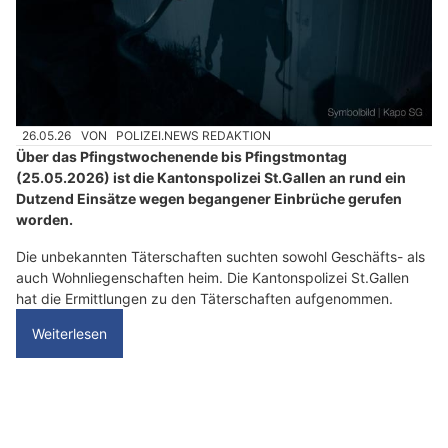
n
n
w
ä
h
26.05.26
VON
POLIZEI.NEWS REDAKTION
l
Über das Pfingstwochenende bis Pfingstmontag
e
(25.05.2026) ist die Kantonspolizei St.Gallen an rund ein
n
Dutzend Einsätze wegen begangener Einbrüche gerufen
S
worden.
i
Die unbekannten Täterschaften suchten sowohl Geschäfts- als
e
auch Wohnliegenschaften heim. Die Kantonspolizei St.Gallen
b
hat die Ermittlungen zu den Täterschaften aufgenommen.
i
t
Weiterlesen
t
e
d
St.Gallen: Einbrecher räumen Wohnungen leer –
a
Schmuck und Tresore gestohlen