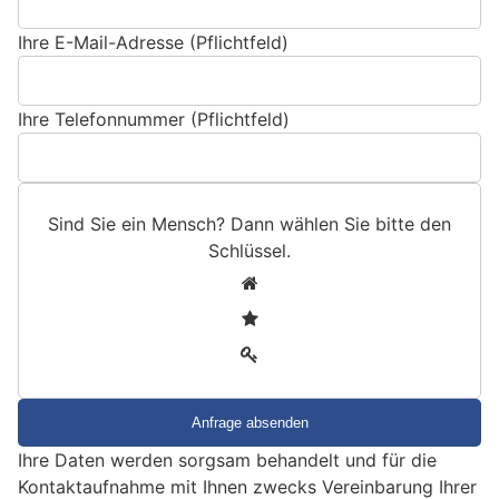
Ihre E-Mail-Adresse (Pflichtfeld)
Ihre Telefonnummer (Pflichtfeld)
Sind Sie ein Mensch? Dann wählen Sie bitte
den
Schlüssel
.
S
1
i
2
n
3
d
S
i
e
Ihre Daten werden sorgsam behandelt und für die
e
Kontaktaufnahme mit Ihnen zwecks Vereinbarung Ihrer
i