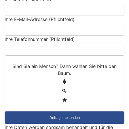
Ihre E-Mail-Adresse (Pflichtfeld)
Ihre Telefonnummer (Pflichtfeld)
Sind Sie ein Mensch? Dann wählen Sie bitte
den
Baum
.
S
1
i
2
n
3
d
S
i
e
Ihre Daten werden sorgsam behandelt und für die
e