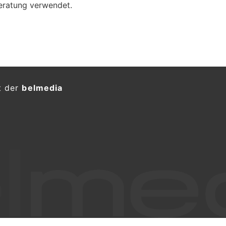
eratung verwendet.
t der
belmedia