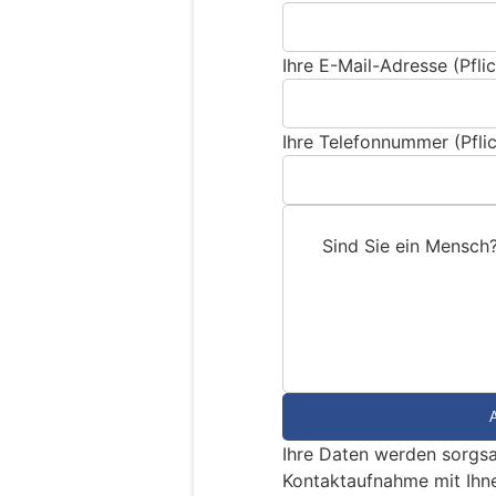
Ihre E-Mail-Adresse (Pflic
Ihre Telefonnummer (Pflic
Sind Sie ein Mensch
S
i
n
d
S
i
e
Ihre Daten werden sorgsa
e
Kontaktaufnahme mit Ihn
i