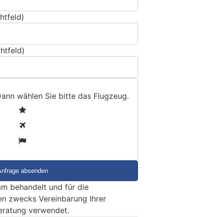
htfeld)
htfeld)
Dann wählen Sie bitte
das Flugzeug
.
1
2
3
m behandelt und für die
en zwecks Vereinbarung Ihrer
eratung verwendet.