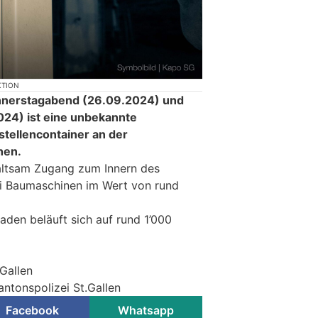
KTION
onnerstagabend (26.09.2024) und
24) ist eine unbekannte
stellencontainer an der
hen.
altsam Zugang zum Innern des
ei Baumaschinen im Wert von rund
den beläuft sich auf rund 1’000
.Gallen
antonspolizei St.Gallen
Facebook
Whatsapp