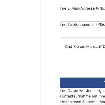
Ihre E-Mail-Adresse (Pflic
Ihre Telefonnummer (Pflic
Sind Sie ein Mensch? 
S
i
n
d
S
i
e
Ihre Daten werden sorgsa
e
Kontaktaufnahme mit Ihn
i
kostenlosen Sicherheitsb
n