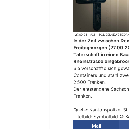
27.09.24
VON
POLIZEI.NEWS REDA
In der Zeit zwischen D
Freitagmorgen (27.09.20
Täterschaft in einen Bau
Rheinstrasse eingebroc
Sie verschaffte sich gew
Containers und stahl zw
2’500 Franken.
Der entstandene Sachscha
Franken.
Quelle: Kantonspolizei St
Titelbild: Symbolbild © K
Mail