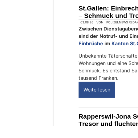
M
St.Gallen: Einbre
e
– Schmuck und Tre
n
s
c
h
?
D
a
n
n
w
ä
h
l
e
03.08.26
VON
POLIZEI.NEWS REDA
n
Zwischen Dienstagaben
S
sind der Notruf- und Ein
i