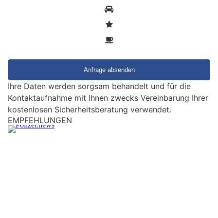
S
1
i
2
n
3
d
S
i
e
Ihre Daten werden sorgsam behandelt und für die
e
Kontaktaufnahme mit Ihnen zwecks Vereinbarung Ihrer
i
kostenlosen Sicherheitsberatung verwendet.
n
EMPFEHLUNGEN
M
e
n
s
c
h
?
D
a