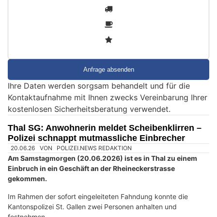
S
1
i
2
n
3
d
S
i
e
Ihre Daten werden sorgsam behandelt und für die
e
Kontaktaufnahme mit Ihnen zwecks Vereinbarung Ihrer
i
kostenlosen Sicherheitsberatung verwendet.
n
M
Thal SG: Anwohnerin meldet Scheibenklirren –
e
Polizei schnappt mutmassliche Einbrecher
n
s
c
h
?
D
a