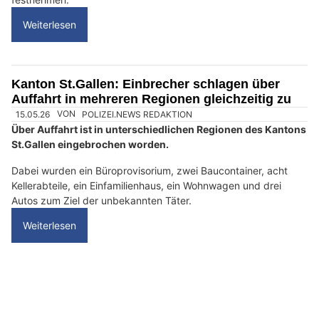
n
n
w
ä
h
20.06.26
VON
POLIZEI.NEWS REDAKTION
l
Am Samstagmorgen (20.06.2026) ist es in Thal zu einem
e
Einbruch in ein Geschäft an der Rheineckerstrasse
n
gekommen.
S
i
Im Rahmen der sofort eingeleiteten Fahndung konnte die
Kantonspolizei St. Gallen zwei Personen anhalten und
e
festnehmen.
b
i
Weiterlesen
t
t
e
Kanton St.Gallen: Einbrecher schlagen über
d
Auffahrt in mehreren Regionen gleichzeitig zu
i