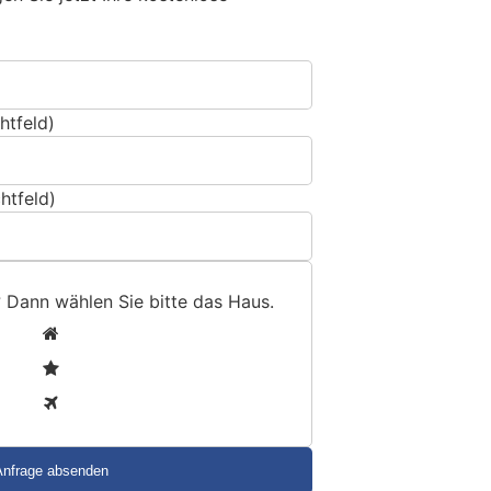
htfeld)
htfeld)
? Dann wählen Sie bitte
das Haus
.
1
2
3