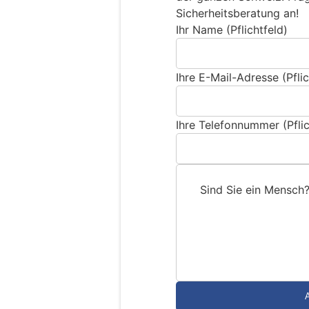
Sicherheitsberatung an!
Ihr Name (Pflichtfeld)
Ihre E-Mail-Adresse (Pflic
Ihre Telefonnummer (Pflic
Sind Sie ein Mensch
S
i
n
d
S
i
e