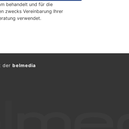
m behandelt und für die
en zwecks Vereinbarung Ihrer
eratung verwendet.
zose (19) nach Einbruch in
nuten später festgenommen
KTION
r brach in der Nacht in das Büro
 Auf der Fahndung nahm die
ungen Franzosen unter dringendem
lsbetrieb an der Sägestrasse in
en ausgeraubt – vier