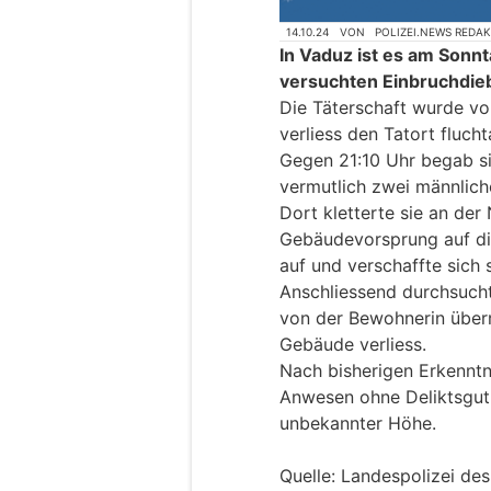
14.10.24
VON
POLIZEI.NEWS REDA
In Vaduz ist es am Sonn
versuchten Einbruchdie
Die Täterschaft wurde v
verliess den Tatort flucht
Gegen 21:10 Uhr begab si
vermutlich zwei männlich
Dort kletterte sie an der
Gebäudevorsprung auf die
auf und verschaffte sich s
Anschliessend durchsuch
von der Bewohnerin überr
Gebäude verliess.
Nach bisherigen Erkenntni
Anwesen ohne Deliktsgut
unbekannter Höhe.
Quelle: Landespolizei de