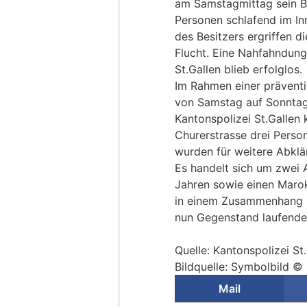
am Samstagmittag sein Bo
Personen schlafend im In
des Besitzers ergriffen d
Flucht. Eine Nahfahndung
St.Gallen blieb erfolglos.
Im Rahmen einer präventiv
von Samstag auf Sonntag 
Kantonspolizei St.Gallen
Churerstrasse drei Person
wurden für weitere Abkl
Es handelt sich um zwei A
Jahren sowie einen Marok
in einem Zusammenhang mi
nun Gegenstand laufender
Quelle: Kantonspolizei St
Bildquelle: Symbolbild © 
Mail