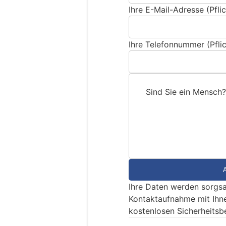
Ihre E-Mail-Adresse (Pflic
Ihre Telefonnummer (Pflic
Sind Sie ein Mensch?
S
i
n
d
S
i
e
Ihre Daten werden sorgsa
e
Kontaktaufnahme mit Ihn
i
kostenlosen Sicherheitsb
n
M