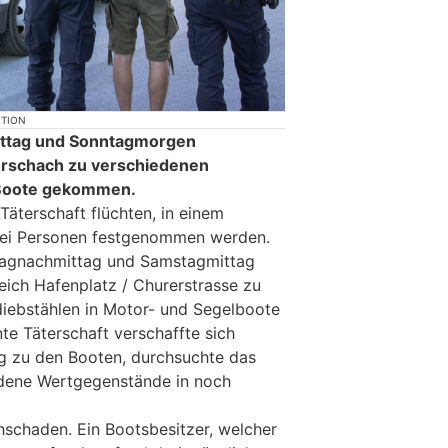
KTION
ittag und Sonntagmorgen
Rorschach zu verschiedenen
 Boote gekommen.
 Täterschaft flüchten, in einem
drei Personen festgenommen werden.
itagnachmittag und Samstagmittag
reich Hafenplatz / Churerstrasse zu
iebstählen in Motor- und Segelboote
e Täterschaft verschaffte sich
g zu den Booten, durchsuchte das
edene Wertgegenstände in noch
schaden. Ein Bootsbesitzer, welcher