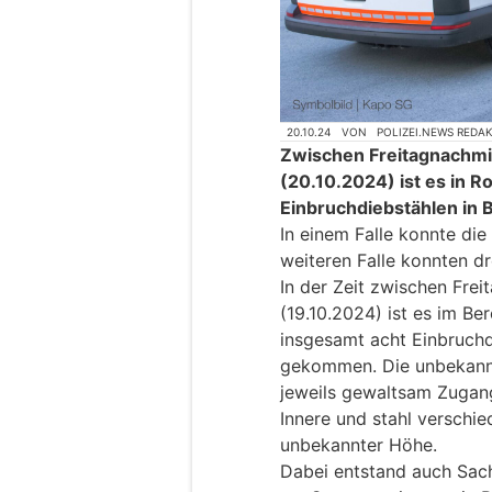
20.10.24
VON
POLIZEI.NEWS REDA
Zwischen Freitagnachm
(20.10.2024) ist es in 
Einbruchdiebstählen in
In einem Falle konnte die
weiteren Falle konnten 
In der Zeit zwischen Fre
(19.10.2024) ist es im Be
insgesamt acht Einbruchd
gekommen. Die unbekannt
jeweils gewaltsam Zugan
Innere und stahl verschi
unbekannter Höhe.
Dabei entstand auch Sach