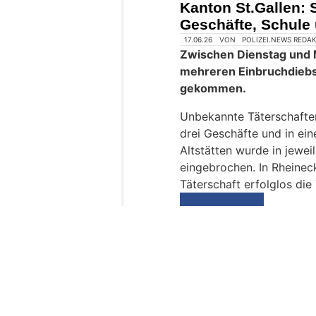
Kanton St.Gallen: 
e
Geschäfte, Schule
n
s
c
h
?
D
a
n
n
w
ä
h
l
e
17.06.26
VON
POLIZEI.NEWS REDA
n
Zwischen Dienstag und M
S
mehreren Einbruchdiebst
i
gekommen.