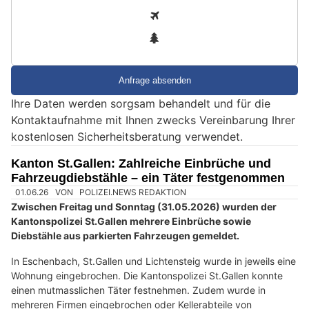
i
2
n
3
d
S
i
e
Ihre Daten werden sorgsam behandelt und für die
e
Kontaktaufnahme mit Ihnen zwecks Vereinbarung Ihrer
i
kostenlosen Sicherheitsberatung verwendet.
n
M
Kanton St.Gallen: Zahlreiche Einbrüche und
e
Fahrzeugdiebstähle – ein Täter festgenommen
n
s
c
h
?
D
a
n