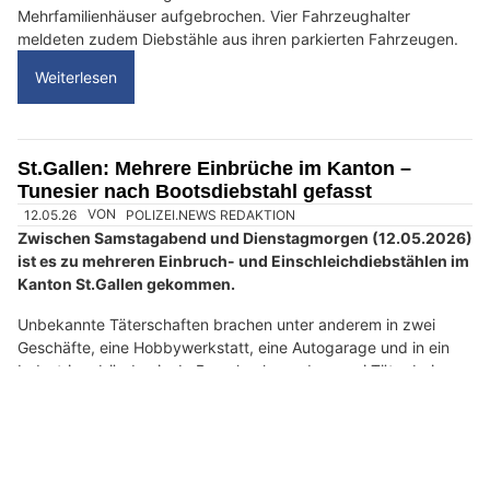
n
w
ä
h
01.06.26
VON
POLIZEI.NEWS REDAKTION
l
Zwischen Freitag und Sonntag (31.05.2026) wurden der
e
Kantonspolizei St.Gallen mehrere Einbrüche sowie
n
Diebstähle aus parkierten Fahrzeugen gemeldet.
S
i
In Eschenbach, St.Gallen und Lichtensteig wurde in jeweils eine
Wohnung eingebrochen. Die Kantonspolizei St.Gallen konnte
e
einen mutmasslichen Täter festnehmen. Zudem wurde in
b
mehreren Firmen eingebrochen oder Kellerabteile von
i
Mehrfamilienhäuser aufgebrochen. Vier Fahrzeughalter
t
meldeten zudem Diebstähle aus ihren parkierten Fahrzeugen.
t
Weiterlesen
e
d
e
n
St.Gallen: Mehrere Einbrüche im Kanton –