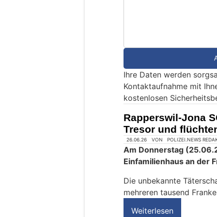
i
n
d
S
i
e
Ihre Daten werden sorgsa
e
Kontaktaufnahme mit Ihn
i
kostenlosen Sicherheitsb
n
M
Rapperswil-Jona S
e
Tresor und flücht
n
s
c
h
?
D
a
n