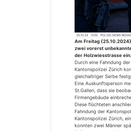
25.10.24
VON
POLIZEI.NEWS REDA
Am Freitag (25.10.2024)
zwei vorerst unbekannt
der Holzwiesstrasse ei
Durch eine Fahndung der K
Kantonspolizei Zürich kon
gleichaltriger Serbe fe
Eine Auskunftsperson mel
St.Gallen, dass sie beoba
Firmengebäude einbrech
Diese flüchteten anschlie
Fahndung der Kantonspoliz
Kantonspolizei Zürich, e
konnten zwei Männer spät