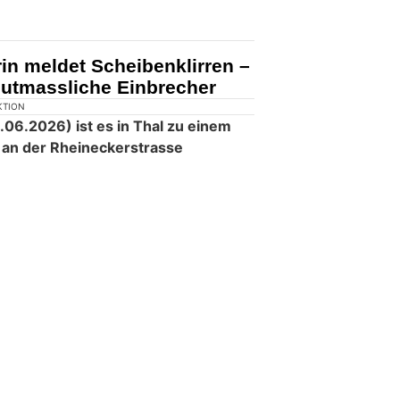
KTION
026) wurde ein Tresor in einem
Frohbergstrasse aufgebrochen.
ft floh mit Deliktsgut im Wert von
n.
in meldet Scheibenklirren –
mutmassliche Einbrecher