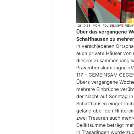
28.10.24
VON
POLIZEI.NEWS REDA
Über das vergangene W
Schaffhausen zu mehrer
In verschiedenen Ortscha
auch private Häuser von 
diesem Zusammenhang wei
Präventionskampagne «V
117 – GEMEINSAM GEGEN
Übers vergangene Woche
mehrere Einbrüche verüb
der Nacht auf Sonntag in 
Schaffhausen eingebroch
gelang über den Hinterei
zwei Tresoren auch mehr
Deliktsumme beträgt meh
In Trasadingen wurde z