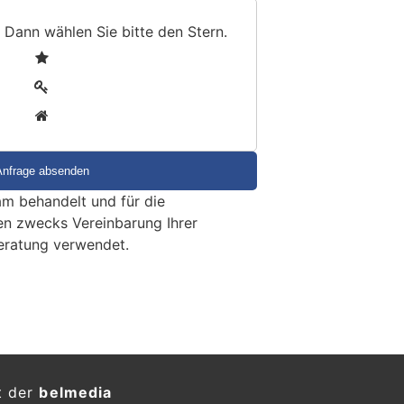
 Dann wählen Sie bitte
den Stern
.
1
2
3
m behandelt und für die
en zwecks Vereinbarung Ihrer
eratung verwendet.
t der
belmedia