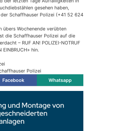
der letzten Tage Auffälligkeiten in
uchdiebstählen gesehen haben,
 der Schaffhauser Polizei (+41 52 624
n übers Wochenende verübten
t die Schaffhauser Polizei auf die
erdacht – RUF AN! POLIZEI-NOTRUF
 EINBRUCH» hin.
zei
chaffhauser Polizei
Facebook
Whatsapp