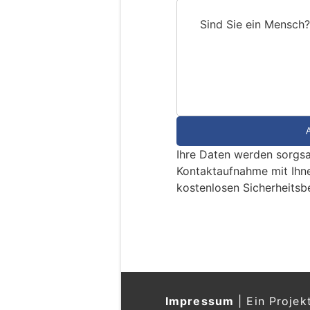
Sind Sie ein Mensch?
S
i
n
d
S
i
e
Ihre Daten werden sorgsa
e
Kontaktaufnahme mit Ihn
i
kostenlosen Sicherheitsb
n
M
e
n
s
c
h
Impressum
|
Ein Projek
?