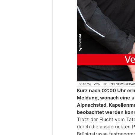
30.10.24
VON
POLIZEI.NEWS REDA
Kurz nach 02:00 Uhr erh
Meldung, wonach eine u
Alpnachstad, Kapellenma
beobachtet werden konn
Trotz der Flucht vom Tat
durch die ausgerückten Po
Brünigstrasse festgenom