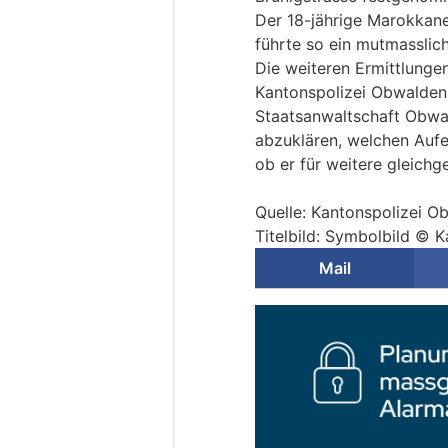
Der 18-jährige Marokkane
führte so ein mutmasslic
Die weiteren Ermittlunge
Kantonspolizei Obwalden
Staatsanwaltschaft Obwald
abzuklären, welchen Aufe
ob er für weitere gleichg
Quelle: Kantonspolizei O
Titelbild: Symbolbild © 
Mail