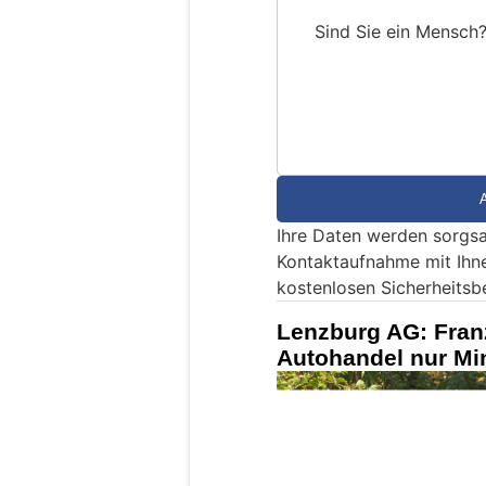
Sind Sie ein Mensch
S
i
n
d
S
i
e
Ihre Daten werden sorgsa
e
Kontaktaufnahme mit Ihn
i
kostenlosen Sicherheitsb
n
M
Lenzburg AG: Fran
e
Autohandel nur Mi
n
s
c
h
?