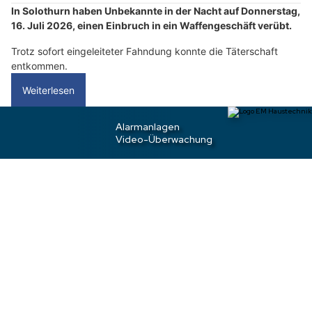
l
In Solothurn haben Unbekannte in der Nacht auf Donnerstag,
e
16. Juli 2026, einen Einbruch in ein Waffengeschäft verübt.
n
Trotz sofort eingeleiteter Fahndung konnte die Täterschaft
S
entkommen.
i
e
Weiterlesen
b
i
t
Altdorf UR: Jahresbericht 2025 – zwei Tote im
t
Verkehr und mehr Unfälle
e
d
a
s
H
a
u
s
.