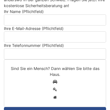
kostenlose Sicherheitsberatung an!
Ihr Name (Pflichtfeld)
Ihre E-Mail-Adresse (Pflichtfeld)
Ihre Telefonnummer (Pflichtfeld)
Sind Sie ein Mensch? Dann wählen Sie bitte
das
Haus
.
S
1
i
2
n
3
d
S
i