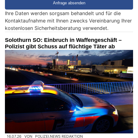
e
Ihre Daten werden sorgsam behandelt und für die
e
Kontaktaufnahme mit Ihnen zwecks Vereinbarung Ihrer
i
kostenlosen Sicherheitsberatung verwendet.
n
M
Solothurn SO: Einbruch in Waffengeschäft –
e
Polizist gibt Schuss auf flüchtige Täter ab
n
s
c
h
?
D
a
n
n
w
ä
h
16.07.26
VON
POLIZEI.NEWS REDAKTION