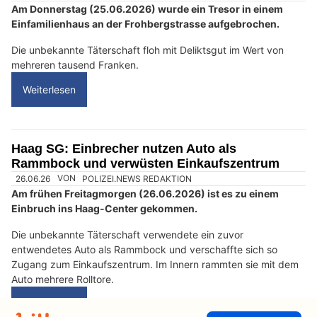
s
c
h
?
D
a
n
n
w
ä
h
26.06.26
VON
POLIZEI.NEWS REDAKTION
l
Am Donnerstag (25.06.2026) wurde ein Tresor in einem
e
Einfamilienhaus an der Frohbergstrasse aufgebrochen.
n
S
Die unbekannte Täterschaft floh mit Deliktsgut im Wert von
i
mehreren tausend Franken.
e
Weiterlesen
b
i