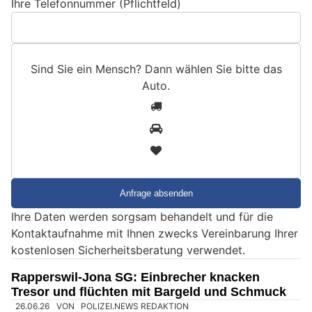
Ihre Telefonnummer (Pflichtfeld)
Sind Sie ein Mensch? Dann wählen Sie bitte
das
Auto
.
S
1
i
2
n
3
d
S
i
e
Ihre Daten werden sorgsam behandelt und für die
e
Kontaktaufnahme mit Ihnen zwecks Vereinbarung Ihrer
i
kostenlosen Sicherheitsberatung verwendet.
n
M
Rapperswil-Jona SG: Einbrecher knacken
e
Tresor und flüchten mit Bargeld und Schmuck
n