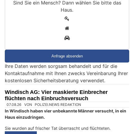
Sind Sie ein Mensch? Dann wählen Sie bitte
das
Haus
.
S
1
i
2
n
3
d
S
i
e
Ihre Daten werden sorgsam behandelt und für die
e
Kontaktaufnahme mit Ihnen zwecks Vereinbarung Ihrer
i
kostenlosen Sicherheitsberatung verwendet.
n
M
Windisch AG: Vier maskierte Einbrecher
e
flüchten nach Einbruchsversuch
n
s
c
h
?