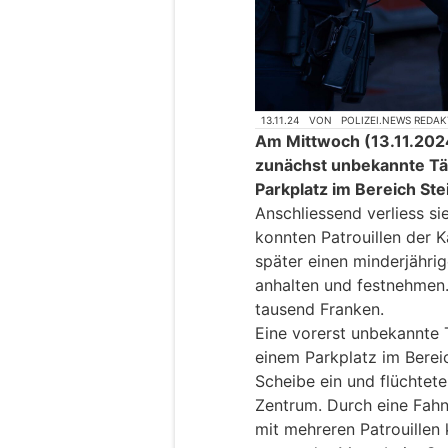
13.11.24
VON
POLIZEI.NEWS REDA
Am Mittwoch (13.11.2024)
zunächst unbekannte Tät
Parkplatz im Bereich Ste
Anschliessend verliess si
konnten Patrouillen der K
später einen minderjähri
anhalten und festnehmen
tausend Franken.
Eine vorerst unbekannte T
einem Parkplatz im Bereic
Scheibe ein und flüchtet
Zentrum. Durch eine Fahn
mit mehreren Patrouillen