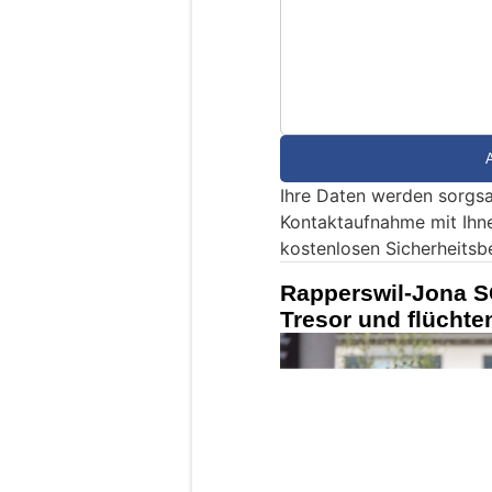
S
i
n
d
S
i
e
Ihre Daten werden sorgsa
e
Kontaktaufnahme mit Ihn
i
kostenlosen Sicherheitsb
n
M
Rapperswil-Jona S
e
Tresor und flücht
n
s
c
h
?
D
a