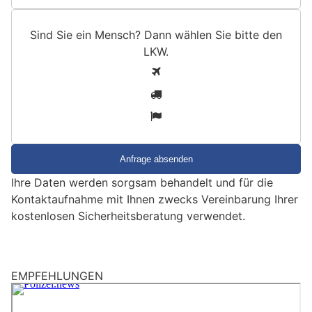
Sind Sie ein Mensch? Dann wählen Sie bitte
den
LKW
.
S
1
i
2
n
3
d
S
i
e
Ihre Daten werden sorgsam behandelt und für die
e
Kontaktaufnahme mit Ihnen zwecks Vereinbarung Ihrer
i
kostenlosen Sicherheitsberatung verwendet.
n
M
e
n
EMPFEHLUNGEN
s
c