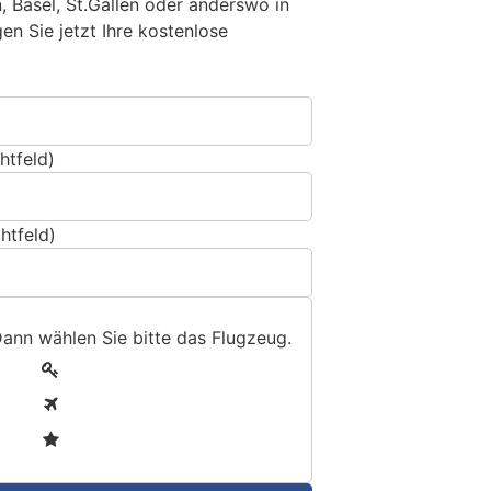
n, Basel, St.Gallen oder anderswo in
n Sie jetzt Ihre kostenlose
htfeld)
htfeld)
Dann wählen Sie bitte
das Flugzeug
.
1
2
3