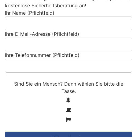
kostenlose Sicherheitsberatung an!
Ihr Name (Pflichtfeld)
Ihre E-Mail-Adresse (Pflichtfeld)
Ihre Telefonnummer (Pflichtfeld)
Sind Sie ein Mensch? Dann wählen Sie bitte
die
Tasse
.
S
1
i
2
n
3
d
S
i