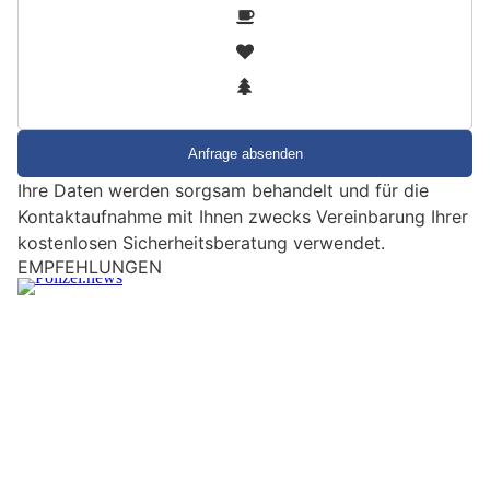
S
1
i
2
n
3
d
S
i
e
Ihre Daten werden sorgsam behandelt und für die
e
Kontaktaufnahme mit Ihnen zwecks Vereinbarung Ihrer
i
kostenlosen Sicherheitsberatung verwendet.
n
EMPFEHLUNGEN
M
e
n
s
c
h
?
D
a