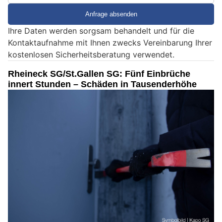
i
e
Ihre Daten werden sorgsam behandelt und für die
e
Kontaktaufnahme mit Ihnen zwecks Vereinbarung Ihrer
i
kostenlosen Sicherheitsberatung verwendet.
n
M
Rheineck SG/St.Gallen SG: Fünf Einbrüche
e
innert Stunden – Schäden in Tausenderhöhe
n
s
c
h
?
D
a
n
n
w
ä