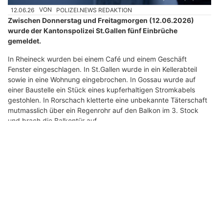
h
12.06.26
VON
POLIZEI.NEWS REDAKTION
l
Zwischen Donnerstag und Freitagmorgen (12.06.2026)
e
wurde der Kantonspolizei St.Gallen fünf Einbrüche
n
gemeldet.
S
i
In Rheineck wurden bei einem Café und einem Geschäft
Fenster eingeschlagen. In St.Gallen wurde in ein Kellerabteil
e
sowie in eine Wohnung eingebrochen. In Gossau wurde auf
b
einer Baustelle ein Stück eines kupferhaltigen Stromkabels
i
gestohlen. In Rorschach kletterte eine unbekannte Täterschaft
t
mutmasslich über ein Regenrohr auf den Balkon im 3. Stock
t
und brach die Balkontür auf.
e
Weiterlesen
d
a
s
A
Thal SG: Anwohnerin meldet Scheibenklirren –
u
Polizei schnappt mutmassliche Einbrecher
t
o