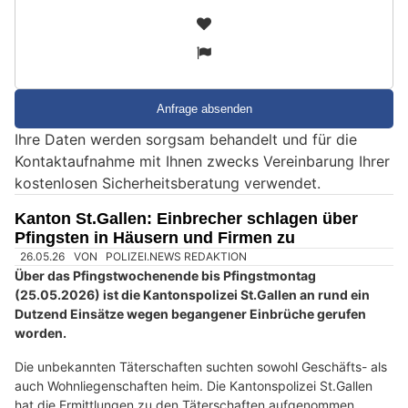
i
2
n
3
d
S
i
e
Ihre Daten werden sorgsam behandelt und für die
e
Kontaktaufnahme mit Ihnen zwecks Vereinbarung Ihrer
i
kostenlosen Sicherheitsberatung verwendet.
n
M
Kanton St.Gallen: Einbrecher schlagen über
e
Pfingsten in Häusern und Firmen zu
n
s
c
h
?
D
a
n