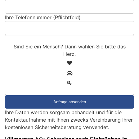
Ihre Telefonnummer (Pflichtfeld)
Sind Sie ein Mensch? Dann wählen Sie bitte
das
Herz
.
S
1
i
2
n
3
d
S
i
e
Ihre Daten werden sorgsam behandelt und für die
e
Kontaktaufnahme mit Ihnen zwecks Vereinbarung Ihrer
i
kostenlosen Sicherheitsberatung verwendet.
n
M