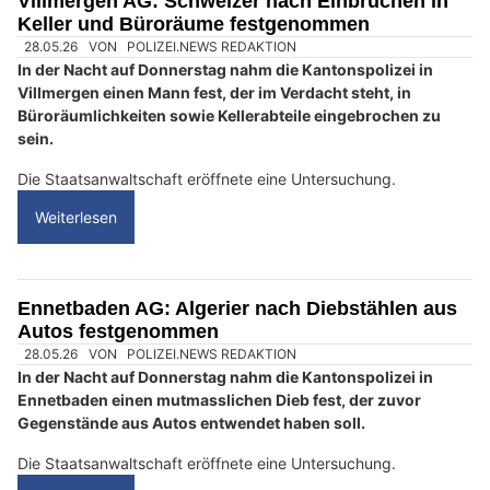
Villmergen AG: Schweizer nach Einbrüchen in
e
Keller und Büroräume festgenommen
n
s
c
h
?
D
a
n
n
w
ä
h
28.05.26
VON
POLIZEI.NEWS REDAKTION
l
In der Nacht auf Donnerstag nahm die Kantonspolizei in
e
Villmergen einen Mann fest, der im Verdacht steht, in
n
Büroräumlichkeiten sowie Kellerabteile eingebrochen zu
sein.
S
i
Die Staatsanwaltschaft eröffnete eine Untersuchung.
e