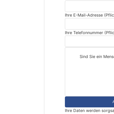
Ihre E-Mail-Adresse (Pflic
Ihre Telefonnummer (Pflic
Sind Sie ein Men
S
i
n
d
S
i
e
Ihre Daten werden sorgsa
e