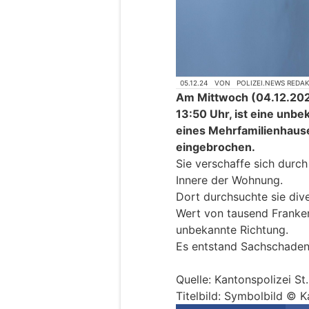
05.12.24
VON
POLIZEI.NEWS REDA
Am Mittwoch (04.12.2024
13:50 Uhr, ist eine unb
eines Mehrfamilienhaus
eingebrochen.
Sie verschaffe sich durc
Innere der Wohnung.
Dort durchsuchte sie dive
Wert von tausend Franken.
unbekannte Richtung.
Es entstand Sachschaden
Quelle: Kantonspolizei St
Titelbild: Symbolbild © K