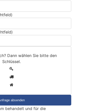
htfeld)
htfeld)
sch? Dann wählen Sie bitte
den
Schlüssel
.
1
2
3
m behandelt und für die