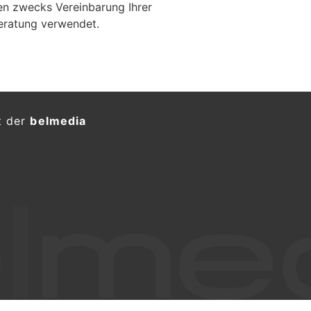
en zwecks Vereinbarung Ihrer
eratung verwendet.
G: Einbrecher knacken
en mit Bargeld und Schmuck
KTION