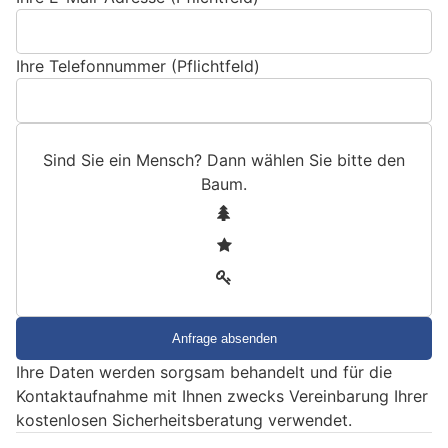
Ihre Telefonnummer (Pflichtfeld)
Sind Sie ein Mensch? Dann wählen Sie bitte
den
Baum
.
S
1
i
2
n
3
d
S
i
e
Ihre Daten werden sorgsam behandelt und für die
e
Kontaktaufnahme mit Ihnen zwecks Vereinbarung Ihrer
i
kostenlosen Sicherheitsberatung verwendet.
n
M